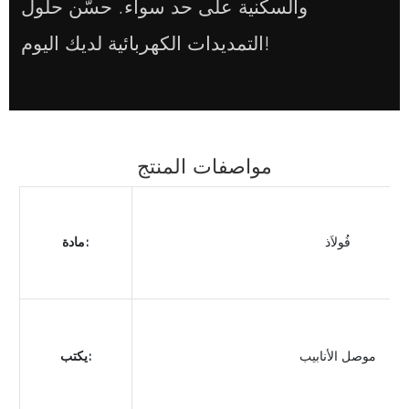
والسكنية على حد سواء. حسّن حلول
التمديدات الكهربائية لديك اليوم!
مواصفات المنتج
فُولاَذ
مادة:
موصل الأنابيب
يكتب: