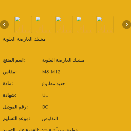
مشبك العارضة العلوية
مشبك العارضة العلوية
اسم المنتج:
M8-M12
مقاس:
حديد مطاوع
مادة:
UL
شهادة:
BC
رقم الموديل:
التفاوض
موعد التسليم:
20000 قطعة يومياً
القدرة على التوريد: