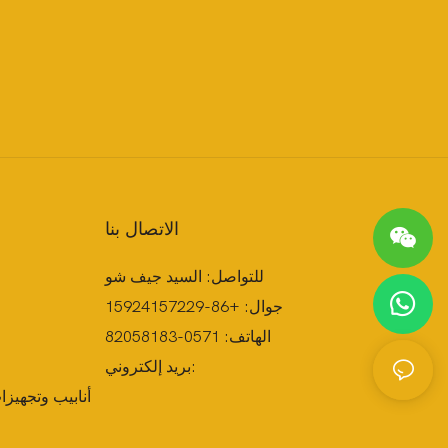
الاتصال بنا
للتواصل: السيد جيف شو
جوال: +86-15924157229
الهاتف: 0571-82058183
بريد إلكتروني:
أنابيب وتجهيز