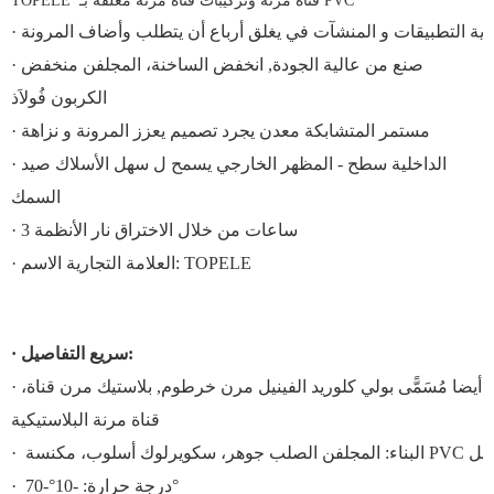
TOPELE قناة مرنة وتركيبات قناة مرنة مغلفة بـ PVC
· صنع من عالية الجودة, انخفض الساخنة، المجلفن منخفض
الكربون فُولاَذ
· مستمر المتشابكة معدن يجرد تصميم يعزز المرونة و نزاهة
· الداخلية سطح - المظهر الخارجي يسمح ل سهل الأسلاك صيد
السمك
· 3 ساعات من خلال الاختراق نار الأنظمة
· العلامة التجارية الاسم: TOPELE
· سريع التفاصيل:
· أيضا مُسَمًّى بولي كلوريد الفينيل مرن خرطوم, بلاستيك مرن قناة،
قناة مرنة البلاستيكية
· درجة حرارة: -10°-70°