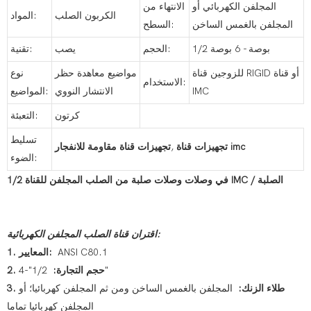
المجلفن الكهربائي أو
الانتهاء من
الكربون الصلب
المواد:
المجلفن بالغمس الساخن
السطح:
1/2 بوصة - 6 بوصة
الحجم:
يصب
تقنية:
للزوجين قناة RIGID أو قناة
مواضيع معاهدة حظر
نوع
الاستخدام:
IMC
الانتشار النووي
المواضيع:
كرتون
التعبئة:
تسليط
تجهيزات قناة imc
,
تجهيزات قناة مقاومة للانفجار
الضوء:
1/2 في وصلات وصلات صلبة من الصلب المجلفن للقناة IMC / الصلبة
اقتران قناة الصلب المجلفن الكهربائية:
ANSI C80.1
1. المعايير:
1/2"-4"
2. حجم التجارة:
3. طلاء الزنك:
المجلفن بالغمس الساخن ومن ثم المجلفن كهربائيا؛ أو
المجلفن كهربائيا تماما