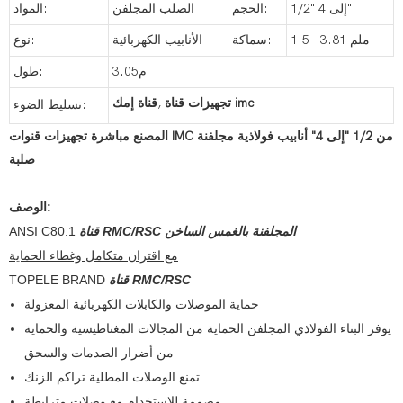
1/2" إلى 4"
الحجم:
الصلب المجلفن
المواد:
1.5 - 3.81 ملم
سماكة:
الأنابيب الكهربائية
نوع:
م3.05
طول:
تجهيزات قناة imc
,
قناة إمك
تسليط الضوء:
المصنع مباشرة تجهيزات قنوات IMC من 1/2 "إلى 4" أنابيب فولاذية مجلفنة
صلبة
الوصف:
قناة RMC/RSC المجلفنة بالغمس الساخن
ANSI C80.1
مع اقتران متكامل وغطاء الحماية
قناة RMC/RSC
TOPELE BRAND
حماية الموصلات والكابلات الكهربائية المعزولة
يوفر البناء الفولاذي المجلفن الحماية من المجالات المغناطيسية والحماية
من أضرار الصدمات والسحق
تمنع الوصلات المطلية تراكم الزنك
مصممة للاستخدام مع وصلات مترابطة