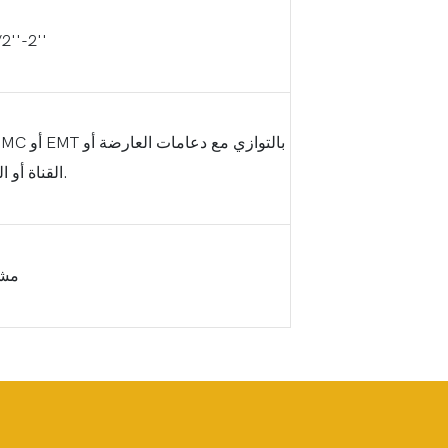
2''-2''
القناة أو الزاوية.
مشا