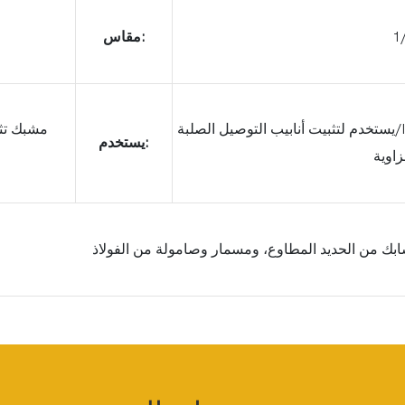
1/
مقاس:
يستخدم لتثبيت أنابيب التوصيل الصلبة/IMC أو EMT بالتوازي مع دعامات العارضة أو
مشبك تثب
يستخدم:
بك من الحديد المطاوع، ومسمار وصامولة من الفولاذ