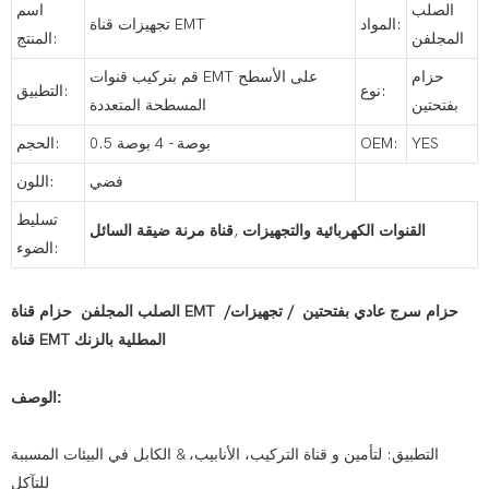
الصلب
اسم
المواد:
تجهيزات قناة EMT
المجلفن
المنتج:
حزام
قم بتركيب قنوات EMT على الأسطح
نوع:
التطبيق:
بفتحتين
المسطحة المتعددة
YES
OEM:
0.5 بوصة - 4 بوصة
الحجم:
فضي
اللون:
تسليط
القنوات الكهربائية والتجهيزات
,
قناة مرنة ضيقة السائل
الضوء:
الصلب المجلفن حزام قناة EMT /حزام سرج عادي بفتحتين / تجهيزات
قناة EMT المطلية بالزنك
الوصف:
التطبيق: لتأمين و قناة التركيب، الأنابيب، & الكابل في البيئات المسببة
للتآكل