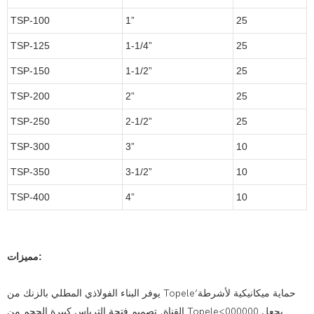
TSP-100
1”
25
TSP-125
1-1/4”
25
TSP-150
1-1/2”
25
TSP-200
2”
25
TSP-250
2-1/2”
25
TSP-300
3”
10
TSP-350
3-1/2”
10
TSP-400
4”
10
مميزات:
يوفر البناء الفولاذي المطلي بالزنك من Topele’حماية ميكانيكية لأشرطة
القناة. تصميم فتحة الترباس كبيرة الحجم من Topele<000000 يجعل