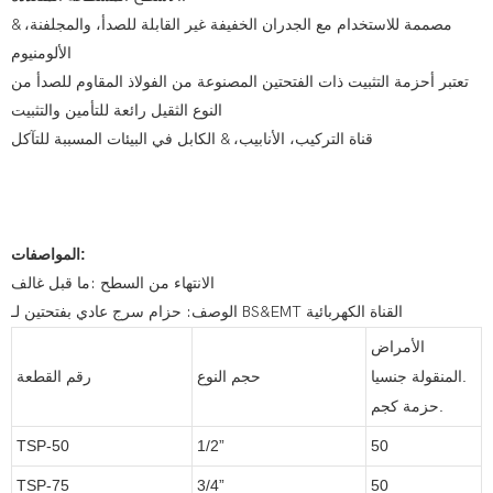
مصممة للاستخدام مع الجدران الخفيفة غير القابلة للصدأ، والمجلفنة، &
الألومنيوم
تعتبر أحزمة التثبيت ذات الفتحتين المصنوعة من الفولاذ المقاوم للصدأ من
النوع الثقيل رائعة للتأمين والتثبيت
قناة التركيب، الأنابيب، & الكابل في البيئات المسببة للتآكل
المواصفات:
الانتهاء من السطح :ما قبل غالف
الوصف: حزام سرج عادي بفتحتين لـ BS&EMT القناة الكهربائية
الأمراض
المنقولة جنسيا.
حجم النوع
رقم القطعة
حزمة كجم.
TSP-50
1/2”
50
TSP-75
3/4”
50