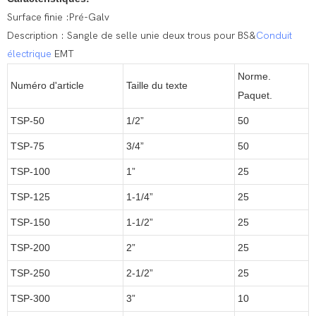
Surface finie :Pré-Galv
Description : Sangle de selle unie deux trous pour BS&
Conduit
électrique
EMT
Norme.
Numéro d'article
Taille du texte
Paquet.
TSP-50
1/2”
50
TSP-75
3/4”
50
TSP-100
1”
25
TSP-125
1-1/4”
25
TSP-150
1-1/2”
25
TSP-200
2”
25
TSP-250
2-1/2”
25
TSP-300
3”
10