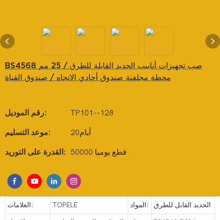
BS4568 صب تجهيزات أنابيب الحديد القابلة للطرق / 25 مم
محطة مجلفنة صندوق أحادي الاتجاه / صندوق القناة
TP101--128
رقم الموديل:
أيام20
موعد التسليم:
50000 قطع يوميا
القدرة على التوريد:
الحديد القابل للطرق
المواد:
TOPELE
العلامات: