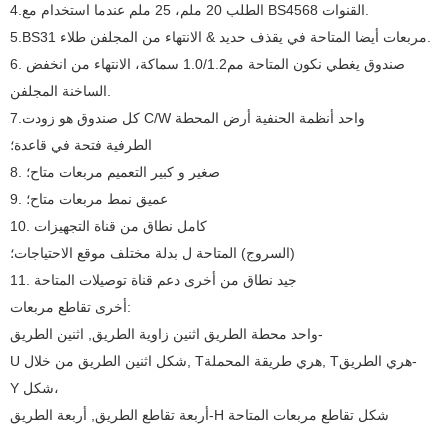
4.الطلب 20 ملم، 25 ملم عندما استخدام مع BS4568 القنوات.
5.BS31 مربعات أيضا المتاحة في يقذف حديد & الانتهاء من المجلفن طلاء.
6. صندوق يغطي نكون المتاحة مم1.0/1.2 سماكة، الانتهاء من انخفض
الساخنة المجلفن.
7.كل صندوق هو زودت C/W واحد أنظمة الحنفية أرض المحطة
الطرفية فتحة في قاعدة؛
8. صغير و كبير التعميم مربعات متاح؛
9. عميق نمط مربعات متاح؛
10. كامل نطاق من قناة التجهيزات
(السروج) المتاحة ل بدلة مختلف موقع الاحتياجات؛
11. جيد نطاق من أخرى دعم قناة توصيلات المتاحة
أخرى تقاطع مربعات:
واحد محطة الطريق اثنين زاوية الطريق, اثنين الطريق-
U شكل اثنين الطريق من خلال, Tهري طريقة المحملة, Tهري الطريق-
Y شكل،
أربعة تقاطع الطريق, أربعة الطريق-H شكل تقاطع مربعات المتاحة