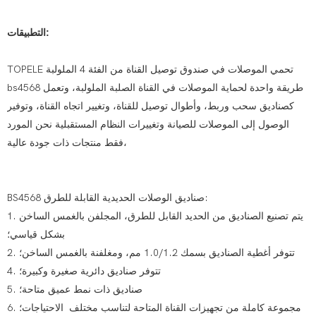
التطبيقات:
TOPELE تحمي الموصلات في صندوق توصيل القناة من الفئة 4 الملولبة
bs4568 طريقة واحدة لحماية الموصلات في القناة الصلبة الملولبة، وتعمل
كصناديق سحب وربط، وأطوال توصيل للقناة، وتغيير اتجاه القناة، وتوفير
الوصول إلى الموصلات للصيانة وتغييرات النظام المستقبلية نحن المورد
فقط منتجات ذات جودة عالية،
BS4568 صناديق الوصلات الحديدية القابلة للطرق:
1. يتم تصنيع الصناديق من الحديد القابل للطرق، المجلفن بالغمس الساخن
بشكل قياسي؛
2. تتوفر أغطية الصناديق بسمك 1.0/1.2 مم، ومغلفنة بالغمس الساخن؛
4. تتوفر صناديق دائرية صغيرة وكبيرة؛
5. صناديق ذات نمط عميق متاحة؛
6. مجموعة كاملة من تجهيزات القناة المتاحة لتناسب مختلف الاحتياجات؛