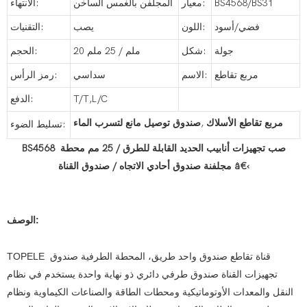
BS4568/BS31
معيار:
المجلفن بالغمس الساخن
الانتهاء:
فضي/أسود
اللون:
يصب
التقنيات:
جولة
شكل:
20 ملم / 25 ملم
الحجم:
مربع تقاطع
الاسم:
سداسي
رمز الرأس:
T/T,L/C
الدفع:
مربع تقاطع الأسلاك
,
صندوق توصيل مانع لتسرب الماء
تسليط الضوء:
BS4568 صب تجهيزات أنابيب الحديد القابلة للطرق / 25 مم محطة
مجلفنة صندوق أحادي الاتجاه / صندوق القناة â€‹
الوصف:
TOPELE قناة تقاطع صندوق واحد طريق، المحطة الطرفية صندوق
تجهيزات القناة صندوق طرفي دائري ذو نهاية واحدة يستخدم في نظام
النقل والمعدات الأوتوماتيكية ومحطات الطاقة والصناعات الكيماوية ونظام