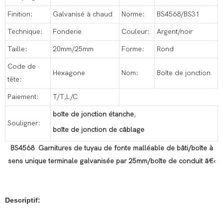
Finition:
Galvanisé à chaud
Norme:
BS4568/BS31
Technique:
Fonderie
Couleur:
Argent/noir
Taille:
20mm/25mm
Forme:
Rond
Code de
Hexagone
Nom:
Boîte de jonction
tête:
Paiement:
T/T,L/C
boîte de jonction étanche
,
Souligner:
boîte de jonction de câblage
BS4568 Garnitures de tuyau de fonte malléable de bâti/boîte à
sens unique terminale galvanisée par 25mm/boîte de conduit â€‹
Descriptif: