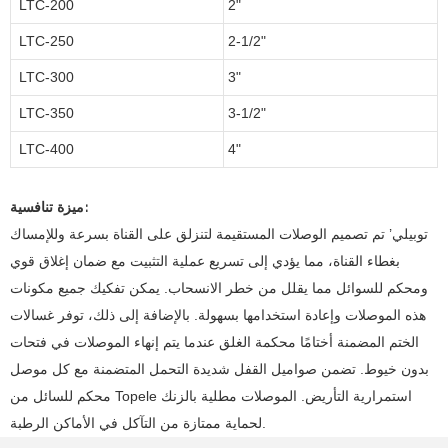
LTC-200
2"
LTC-250
2-1/2"
LTC-300
3"
LTC-350
3-1/2"
LTC-400
4"
ميزة تنافسية:
توبيلي’ تم تصميم الوصلات المستقيمة لتنزلق على القناة بسرعة وللإمساك
بغطاء القناة، مما يؤدي إلى تسريع عملية التثبيت مع ضمان إغلاق قوي
ومحكم للسوائل مما يقلل من خطر الانسحاب. يمكن تفكيك جميع مكونات
هذه الموصلات وإعادة استخدامها بسهولة. بالإضافة إلى ذلك، توفر غسالات
الختم المضمنة أختامًا محكمة الغلق عندما يتم إنهاء الموصلات في فتحات
بدون خيوط. تضمن صواميل القفل شديدة التحمل المتضمنة مع كل موصل
محكم للسائل من Topele استمرارية التأريض. الموصلات مطلية بالزنك
لحماية ممتازة من التآكل في الأماكن الرطبة.