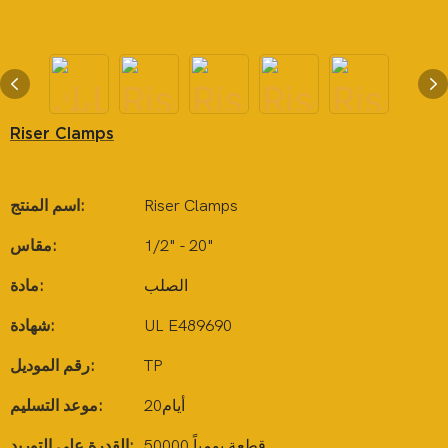
Riser Clamps
Riser Clamps
اسم المنتج:
1/2" - 20"
مقاس:
الصلب
مادة:
UL E489690
شهادة:
TP
رقم الموديل:
أيام20
موعد التسليم:
50000 قطعة يومياً
القدرة على التوريد: