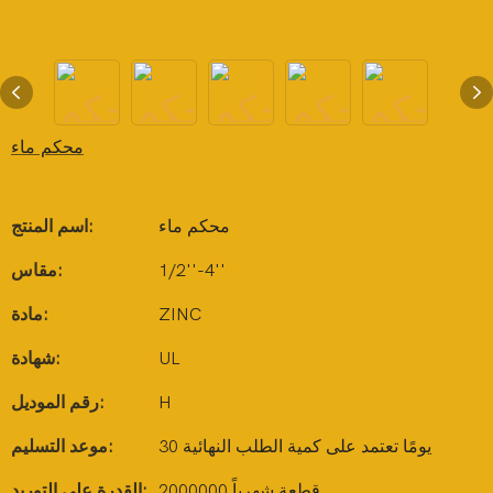
محكم ماء
محكم ماء
اسم المنتج:
1/2''-4''
مقاس:
ZINC
مادة:
UL
شهادة:
H
رقم الموديل:
30 يومًا تعتمد على كمية الطلب النهائية
موعد التسليم:
2000000 قطعة شهرياً
القدرة على التوريد: