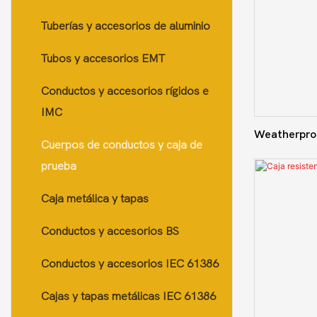
Tuberías y accesorios de aluminio
Todas las varillas roscadas
Accesorios para conductos
flexibles galvanizados
Tubos y accesorios EMT
Placa de canal
Accesorios para conductos
Conductos y accesorios rígidos e
Abrazaderas para tubos de
flexibles no metálicos
IMC
acero
Accesorios para conductos
Weatherpro
Cuerpos de conductos y caja de
colgador de tubos
flexibles recubiertos de PVC
prueba
Caja metálica y tapas
Conductos y accesorios BS
Conductos y accesorios IEC 61386
Cajas y tapas metálicas IEC 61386