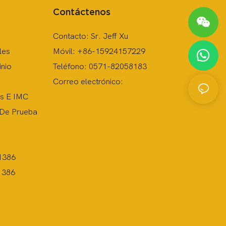
Contáctenos
Contacto: Sr. Jeff Xu
les
Móvil: +86-15924157229
inio
Teléfono: 0571-82058183
Correo electrónico:
os E IMC
 De Prueba
1386
1386