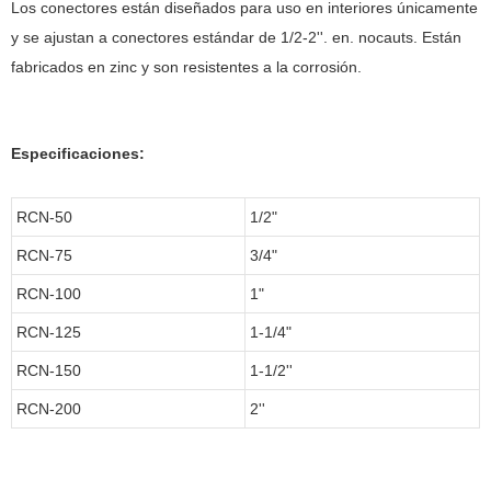
Los conectores están diseñados para uso en interiores únicamente
y se ajustan a conectores estándar de 1/2-2''. en. nocauts. Están
fabricados en zinc y son resistentes a la corrosión.
Especificaciones:
RCN-50
1/2"
RCN-75
3/4"
RCN-100
1"
RCN-125
1-1/4"
RCN-150
1-1/2''
RCN-200
2''