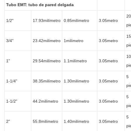
Tubo EMT: tubo de pared delgada
20
1/2"
17.93milímetro
0.85milímetro
3.05metro
pi
15
3/4"
23.42milímetro
1milímetro
3.05metro
pi
10
1"
29.54milímetro
1.1milímetro
3.05metro
pi
5
1-1/4"
38.35milímetro
1.30milímetro
3.05metro
pi
5
1-1/2"
44.2milímetro
1.30milímetro
3.05metro
pi
5
2"
55.8milímetro
1.40milímetro
3.05metro
pi