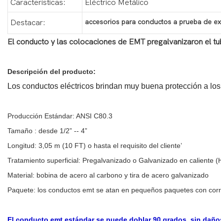
Características:
Eléctrico Metálico
accesorios para conductos a prueba de e
Destacar:
El conducto y las colocaciones de EMT pregalvanizaron el tu
Descripción del producto:
Los conductos eléctricos brindan muy buena protección a lo
Producción Estándar: ANSI C80.3
Tamaño : desde 1/2” -- 4”
Longitud: 3,05 m (10 FT) o hasta el requisito del cliente’
Tratamiento superficial: Pregalvanizado o Galvanizado en caliente 
Material: bobina de acero al carbono y tira de acero galvanizado
Paquete: los conductos emt se atan en pequeños paquetes con corre
El conducto emt estándar se puede doblar 90 grados, sin daños