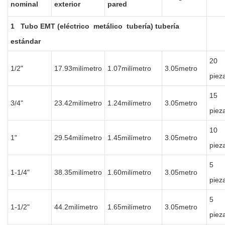
nominal
exterior
pared
1 Tubo EMT (eléctrico metálico tubería) tubería
estándar
20
1/2"
17.93milímetro
1.07milímetro
3.05metro
piez
15
3/4"
23.42milímetro
1.24milímetro
3.05metro
piez
10
1"
29.54milímetro
1.45milímetro
3.05metro
piez
5
1-1/4"
38.35milímetro
1.60milímetro
3.05metro
piez
5
1-1/2"
44.2milímetro
1.65milímetro
3.05metro
piez