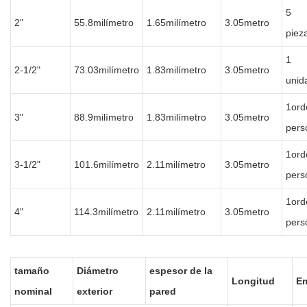
5
2"
55.8milímetro
1.65milímetro
3.05metro
piez
1
2-1/2"
73.03milímetro
1.83milímetro
3.05metro
unid
1ord
3"
88.9milímetro
1.83milímetro
3.05metro
pers
1ord
3-1/2"
101.6milímetro
2.11milímetro
3.05metro
pers
1ord
4"
114.3milímetro
2.11milímetro
3.05metro
pers
tamaño
Diámetro
espesor de la
Longitud
Em
nominal
exterior
pared