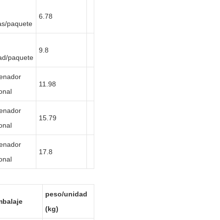
6.78
as/paquete
9.8
ad/paquete
enador
11.98
onal
enador
15.79
onal
enador
17.8
onal
peso/unidad
balaje
(kg)