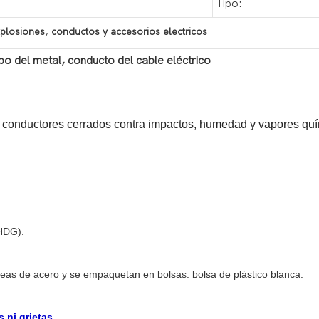
Tipo:
,
xplosiones
conductos y accesorios electricos
bo del metal, conducto del cable eléctrico
s conductores cerrados contra impactos, humedad y vapores quí
(HDG).
as de acero y se empaquetan en bolsas. bolsa de plástico blanca.
 ni grietas.