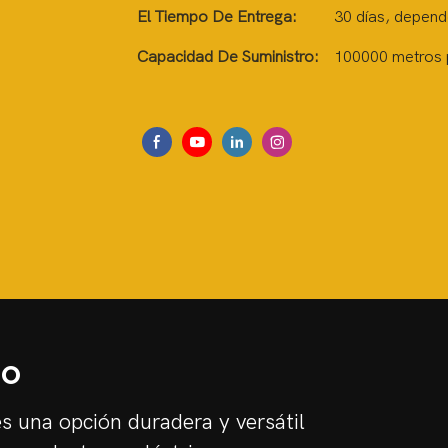
El Tiempo De Entrega:
30 días, depende
Capacidad De Suministro:
100000 metros 
to
es una opción duradera y versátil