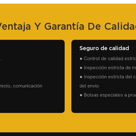
entaja Y Garantía De Calid
Seguro de calidad
.
● Control de calidad estri
● Inspección estricta de 
● Inspección estricta del 
precio, comunicación
del envío
● Bolsas especiales a pr
a