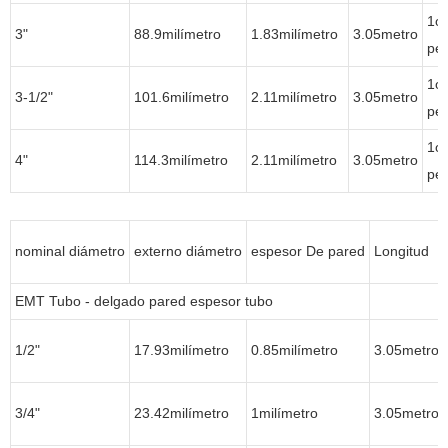
1o
3"
88.9milímetro
1.83milímetro
3.05metro
per
1o
3-1/2"
101.6milímetro
2.11milímetro
3.05metro
per
1o
4"
114.3milímetro
2.11milímetro
3.05metro
per
nominal diámetro
externo diámetro
espesor De pared
Longitud
EMT Tubo - delgado pared espesor tubo
1/2"
17.93milímetro
0.85milímetro
3.05metro
3/4"
23.42milímetro
1milímetro
3.05metro