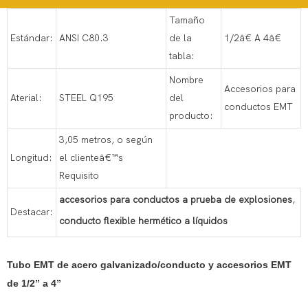
Tamaño
Estándar:
ANSI C80.3
de la
1/2â€ A 4â€
tabla:
Nombre
Accesorios para
Aterial:
STEEL Q195
del
conductos EMT
producto:
3,05 metros, o según
Longitud:
el clienteâ€™s
Requisito
accesorios para conductos a prueba de explosiones
,
Destacar:
conducto flexible hermético a líquidos
Tubo EMT de acero galvanizado/conducto y accesorios EMT
de 1/2” a 4”