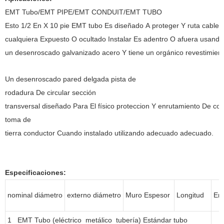
EMT Tubo/EMT PIPE/EMT CONDUIT/EMT TUBO
Esto 1/2 En X 10 pie EMT tubo Es diseñado A proteger Y ruta cables
cualquiera Expuesto O ocultado Instalar Es adentro O afuera usan
un desenroscado galvanizado acero Y tiene un orgánico revestimient
Un desenroscado pared delgada pista de
rodadura De circular sección
transversal diseñado Para El físico proteccion Y enrutamiento De 
toma de
tierra conductor Cuando instalado utilizando adecuado adecuado.
Especificaciones:
nominal diámetro
externo diámetro
Muro Espesor
Longitud
Em
1 EMT Tubo (eléctrico metálico tubería) Estándar tubo