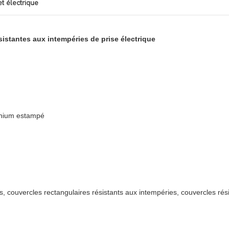
et électrique
istantes aux intempéries de prise électrique
inium estampé
s, couvercles rectangulaires résistants aux intempéries, couvercles rés