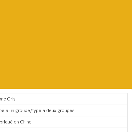
anc Gris
pe à un groupe/type à deux groupes
briqué en Chine