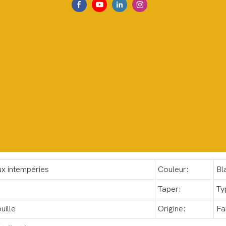
ux intempéries
Couleur:
Bl
Taper:
Ty
uille
Origine:
Fa