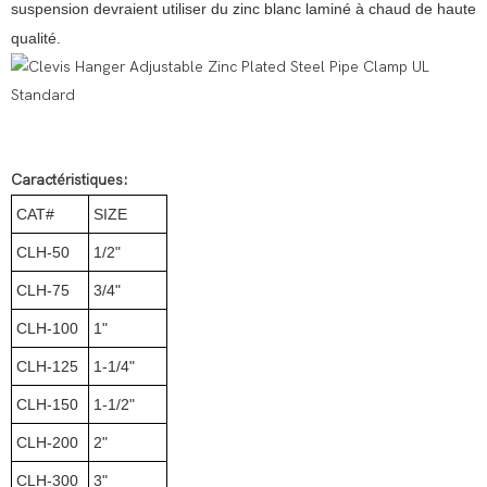
suspension devraient utiliser du zinc blanc laminé à chaud de haute
qualité.
Caractéristiques:
CAT#
SIZE
CLH-50
1/2"
CLH-75
3/4"
CLH-100
1"
CLH-125
1-1/4"
CLH-150
1-1/2"
CLH-200
2"
CLH-300
3"