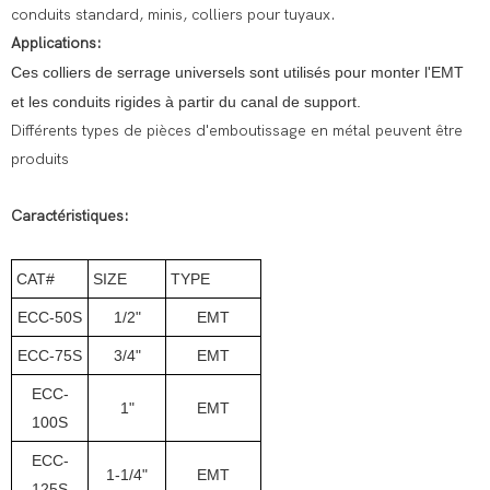
conduits standard, minis, colliers pour tuyaux.
Applications:
Ces colliers de serrage universels sont utilisés pour monter l'EMT
et les conduits rigides à partir du canal de support.
Différents types de pièces d'emboutissage en métal peuvent être
produits
Caractéristiques:
CAT#
SIZE
TYPE
ECC-50S
1/2"
EMT
ECC-75S
3/4"
EMT
ECC-
1"
EMT
100S
ECC-
1-1/4"
EMT
125S