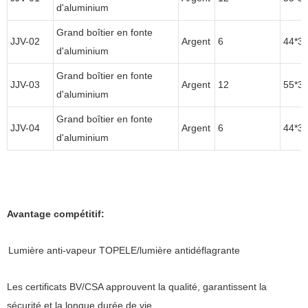
d'aluminium
Grand boîtier en fonte
JJV-02
Argent
6
44*3
d'aluminium
Grand boîtier en fonte
JJV-03
Argent
12
55*3
d'aluminium
Grand boîtier en fonte
JJV-04
Argent
6
44*3
d'aluminium
Avantage compétitif:
Lumière anti-vapeur TOPELE/lumière antidéflagrante
Les certificats BV/CSA approuvent la qualité, garantissent la
sécurité et la longue durée de vie.