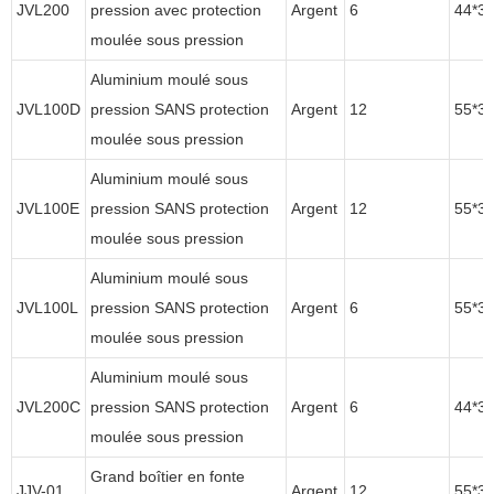
JVL200
pression avec protection
Argent
6
44*3
moulée sous pression
Aluminium moulé sous
JVL100D
pression SANS protection
Argent
12
55*3
moulée sous pression
Aluminium moulé sous
JVL100E
pression SANS protection
Argent
12
55*3
moulée sous pression
Aluminium moulé sous
JVL100L
pression SANS protection
Argent
6
55*3
moulée sous pression
Aluminium moulé sous
JVL200C
pression SANS protection
Argent
6
44*3
moulée sous pression
Grand boîtier en fonte
JJV-01
Argent
12
55*3