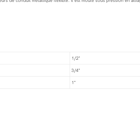
s de conduit métallique flexible. Il est moulé sous pression en alliage
1/2"
3/4"
1"