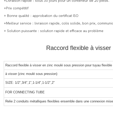
+Livraison rapide : sous 30 jours pour un conteneur de 20 pieds.
+Prix compétitif
+ Bonne qualité : approbation du certificat ISO
+Meilleur service : livraison rapide, colis solide, bon prix, communic
+ Solution puissante : solution rapide et efficace au problème
Raccord flexible à visser
Raccord flexible à visser en zinc moulé sous pression pour tuyau flexible 
à visser (zinc moulé sous pression)
SIZE: 1/2",3/4",1",1-1/4",1-1/2",2"
FOR CONNECTING TUBE
Relie 2 conduits métalliques flexibles ensemble dans une connexion mise 