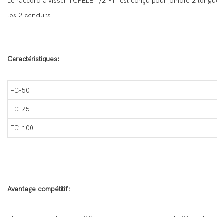
Le raccord à visser TOPELE 1/2”-1" est conçu pour joindre 2 longueur
les 2 conduits.
Caractéristiques:
FC-50
FC-75
FC-100
Avantage compétitif: