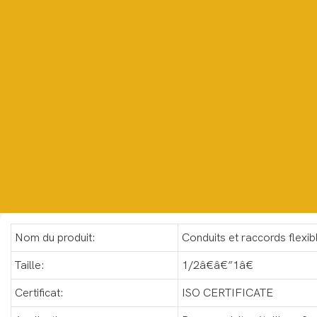
Nom du produit:
Conduits et raccords flexib
Taille:
1/2â€â€”1â€
Certificat:
ISO CERTIFICATE