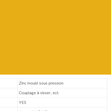
Zinc moulé sous pression
Couplage à visser, ect.
YES