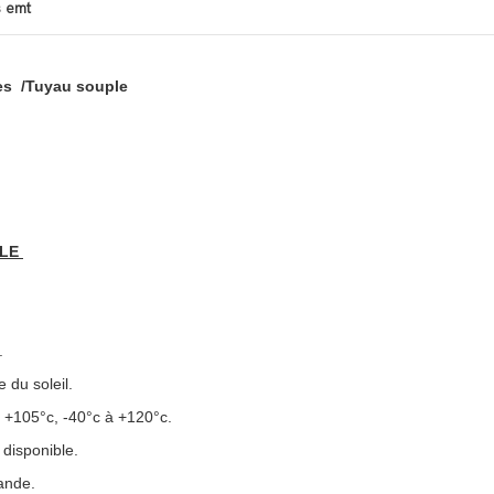
s emt
ides /Tuyau souple
ELE
.
e du soleil.
à +105°c, -40°c à +120°c.
 disponible.
ande.