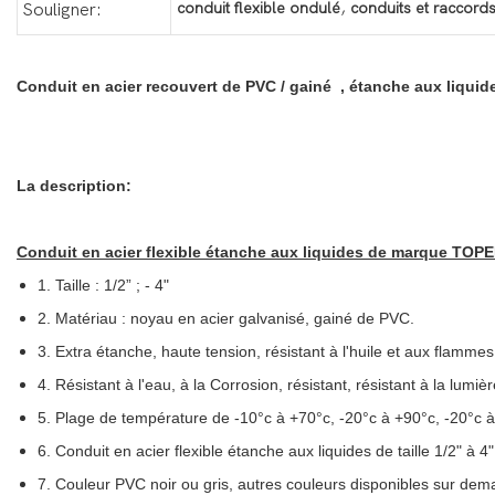
,
conduit flexible ondulé
conduits et raccord
Souligner:
Conduit en acier recouvert de PVC / gainé , étanche aux liqu
La description:
Conduit en acier flexible étanche aux liquides de marque TOP
1. Taille : 1/2” ; - 4"
2. Matériau : noyau en acier galvanisé, gainé de PVC.
3. Extra étanche, haute tension, résistant à l'huile et aux flammes
4. Résistant à l'eau, à la Corrosion, résistant, résistant à la lumièr
5. Plage de température de -10°c à +70°c, -20°c à +90°c, -20°c 
6. Conduit en acier flexible étanche aux liquides de taille 1/2" à 4"
7. Couleur PVC noir ou gris, autres couleurs disponibles sur dem