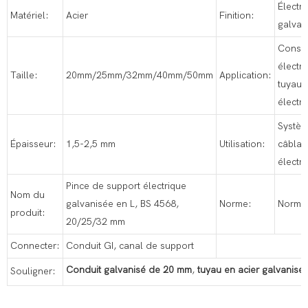
Électr
Matériel:
Acier
Finition:
galvan
Constr
électri
Taille:
20mm/25mm/32mm/40mm/50mm
Application:
tuyau
électr
Systè
Épaisseur:
1,5-2,5 mm
Utilisation:
câblag
électr
Pince de support électrique
Nom du
galvanisée en L, BS 4568,
Norme:
Norme
produit:
20/25/32 mm
Connecter:
Conduit GI, canal de support
Conduit galvanisé de 20 mm
,
tuyau en acier galvanisé
Souligner: