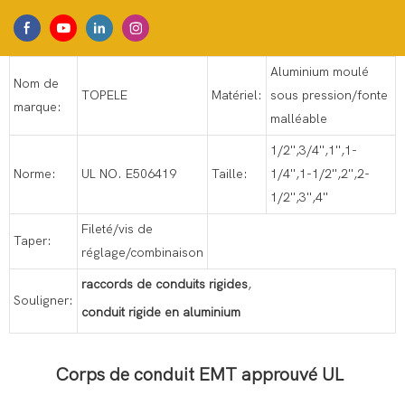
Aluminium moulé
Nom de
TOPELE
Matériel:
sous pression/fonte
marque:
malléable
1/2'',3/4'',1'',1-
Norme:
UL NO. E506419
Taille:
1/4'',1-1/2'',2'',2-
1/2'',3'',4''
Fileté/vis de
Taper:
réglage/combinaison
raccords de conduits rigides
,
Souligner:
conduit rigide en aluminium
Corps de conduit EMT approuvé UL