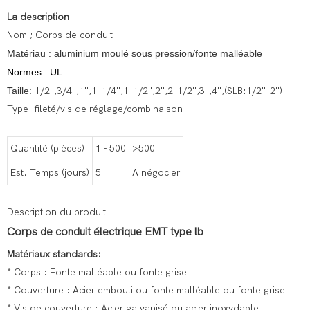
La description
Nom ; Corps de conduit
Matériau : aluminium moulé sous pression/fonte malléable
Normes : UL
Taille:
1/2'',3/4'',1'',1-1/4'',1-1/2'',2'',2-1/2'',3'',4'',(SLB:1/2''-2'')
Type: fileté/vis de réglage/combinaison
Quantité (pièces)
1 - 500
>500
Est. Temps (jours)
5
A négocier
Description du produit
Corps de conduit électrique EMT type lb
Matériaux standards:
* Corps : Fonte malléable ou fonte grise
* Couverture : Acier embouti ou fonte malléable ou fonte grise
* Vis de couverture : Acier galvanisé ou acier inoxydable