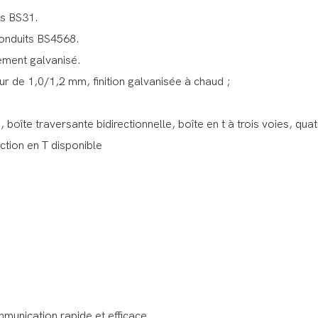
ts BS31.
conduits BS4568.
tement galvanisé.
r de 1,0/1,2 mm, finition galvanisée à chaud ;
, boîte traversante bidirectionnelle, boîte en t à trois voies, quat
ction en T disponible
ommunication rapide et efficace