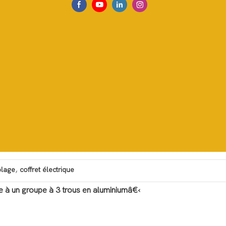
,
blage
coffret électrique
ie à un groupe à 3 trous en aluminiumâ€‹