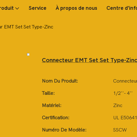
roduit
Service
À propos de nous
Centre d'inf
r EMT Set Set Type-Zinc
Connecteur EMT Set Set Type-Zin
Nom Du Produit:
Connecteur
Taille:
1/2''- 4''
Matériel:
Zinc
Certification:
UL E5064
Numéro De Modèle:
SSCW