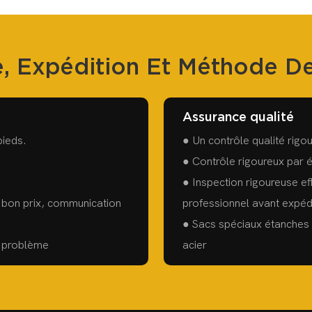
, Expédition Et Méthode D
Assurance qualité
pieds.
● Un contrôle qualité rigo
● Contrôle rigoureux par 
● Inspection rigoureuse ef
, bon prix, communication
professionnel avant expéd
● Sacs spéciaux étanches à
u problème
acier