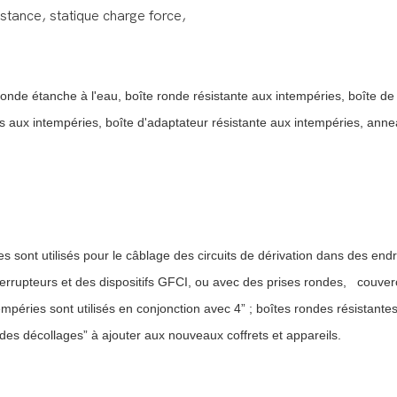
stance, statique charge force,
ronde étanche à l'eau, boîte ronde résistante aux intempéries, boîte de
tes aux intempéries, boîte d'adaptateur résistante aux intempéries, ann
es sont utilisés pour le câblage des circuits de dérivation dans des end
nterrupteurs et des dispositifs GFCI, ou avec des prises rondes,
couverc
empéries sont utilisés en conjonction avec 4” ; boîtes rondes résistan
“des décollages” à ajouter aux nouveaux coffrets et appareils.