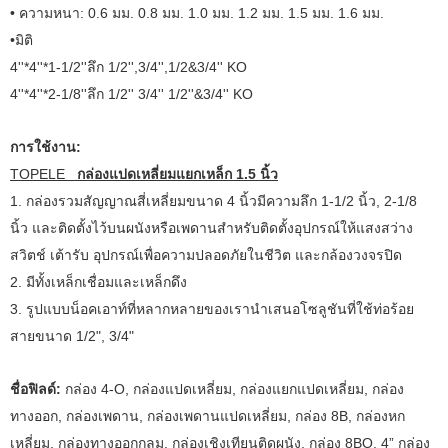
• ความหนา: 0.6 มม. 0.8 มม. 1.0 มม. 1.2 มม. 1.5 มม. 1.6 มม.
•มิติ
4''*4''*1-1/2''ลึก 1/2'',3/4'',1/2&3/4'' KO
4''*4''*2-1/8''ลึก 1/2'' 3/4'' 1/2''&3/4'' KO
การใช้งาน:
TOPELE
กล่องแปดเหลี่ยมแยกเหล็ก 1.5 นิ้ว
1. กล่องรวมสัญญาณสี่เหลี่ยมขนาด 4 นิ้วมีความลึก 1-1/2 นิ้ว, 2-1/8
นิ้ว และติดตั้งไว้บนผนังหรือเพดานสำหรับติดตั้งอุปกรณ์ให้แสงสว่าง
สวิตช์ เต้ารับ อุปกรณ์เพื่อความปลอดภัยในชีวิต และกล้องวงจรปิด
2. มีทั้งเหล็กเชื่อมและเหล็กดึง
3. รูปแบบน็อคเอาท์ที่หลากหลายของเรานำเสนอโซลูชันที่ใช้ท่อร้อย
สายขนาด 1/2", 3/4"
ชื่อฟิลด์:
กล่อง 4-O, กล่องแปดเหลี่ยม, กล่องแยกแปดเหลี่ยม, กล่อง
ทางออก, กล่องเพดาน, กล่องเพดานแปดเหลี่ยม, กล่อง 8B, กล่องหก
เหลี่ยม, กล่องทางออกกลม, กล่องเชิงเทียนติดผนัง, กล่อง 8BO, 4” กล่อง