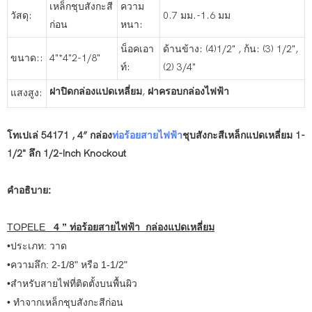
เหล็กชุบสังกะสี
ความ
วัสดุ:
0.7 มม.-1.6 มม
ก่อน
หนา:
น็อคเอา
ด้านข้าง: (4)1/2" , ก้น: (3) 1/2",
ขนาด::
4"*4"2-1/8"
ท์:
(2) 3/4"
ฝาปิดกล่องแปดเหลี่ยม
,
ฝาครอบกล่องไฟฟ้า
แสงสูง:
โทเปเล่ 54171 , 4” กล่อง
ท่อร้อยสายไฟฟ้า
ชุบสังกะสีเหล็กแปดเหลี่ยม 1-
1/2" ลึก 1/2-Inch Knockout
คำอธิบาย:
TOPELE
4
”
ท่อร้อยสายไฟฟ้า กล่องแปดเหลี่ยม
•ประเภท: วาด
•ความลึก: 2-1/8" หรือ 1-1/2"
•สำหรับสายไฟที่ติดตั้งบนพื้นผิว
• ทำจากเหล็กชุบสังกะสีก่อน