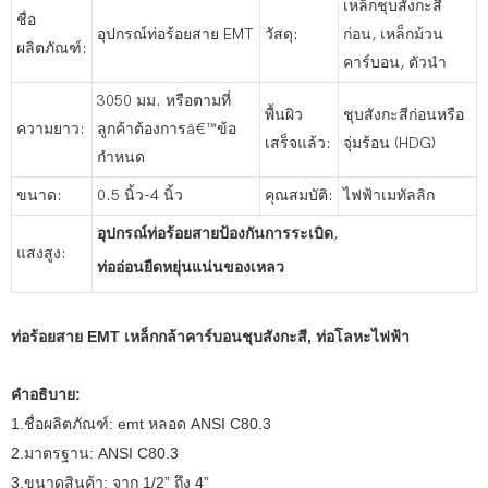
เหล็กชุบสังกะสี
ชื่อ
อุปกรณ์ท่อร้อยสาย EMT
วัสดุ:
ก่อน, เหล็กม้วน
ผลิตภัณฑ์:
คาร์บอน, ตัวนำ
3050 มม. หรือตามที่
พื้นผิว
ชุบสังกะสีก่อนหรือ
ความยาว:
ลูกค้าต้องการâ€™ข้อ
เสร็จแล้ว:
จุ่มร้อน (HDG)
กำหนด
ขนาด:
0.5 นิ้ว-4 นิ้ว
คุณสมบัติ:
ไฟฟ้าเมทัลลิก
อุปกรณ์ท่อร้อยสายป้องกันการระเบิด
,
แสงสูง:
ท่ออ่อนยืดหยุ่นแน่นของเหลว
ท่อร้อยสาย EMT เหล็กกล้าคาร์บอนชุบสังกะสี, ท่อโลหะไฟฟ้า
คำอธิบาย:
1.ชื่อผลิตภัณฑ์: emt หลอด ANSI C80.3
2.มาตรฐาน: ANSI C80.3
3.ขนาดสินค้า: จาก 1/2” ถึง 4”