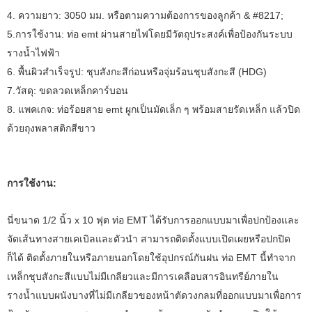
4. ความยาว: 3050 มม. หรือตามความต้องการของลูกค้า & #8217;
5.การใช้งาน: ท่อ emt ผ่านสายไฟโดยมีวัตถุประสงค์เพื่อป้องกันระบบ
รางน้ำไฟฟ้า
6. พื้นผิวสำเร็จรูป: ชุบสังกะสีก่อนหรือจุ่มร้อนชุบสังกะสี (HDG)
7.วัสดุ: ขดลวดเหล็กคาร์บอน
8. แพคเกจ: ท่อร้อยสาย emt ผูกเป็นมัดเล็ก ๆ พร้อมสายรัดเหล็ก แล้วปิด
ด้วยถุงพลาสติกสีขาว
การใช้งาน:
นี่ขนาด 1/2 นิ้ว x 10 ฟุต ท่อ EMT ได้รับการออกแบบมาเพื่อปกป้องและ
จัดเส้นทางสายเคเบิลและตัวนำ สามารถติดตั้งแบบเปิดเผยหรือปกปิด
ก็ได้ ติดตั้งภายในหรือภายนอกโดยใช้อุปกรณ์กันฝน ท่อ EMT นี้ทำจาก
เหล็กชุบสังกะสีแบบไม่มีเกลียวและมีการเคลือบสารอินทรีย์ภายใน
รางน้ำแบบผนังบางที่ไม่มีเกลียวของหน้าตัดวงกลมที่ออกแบบมาเพื่อการ