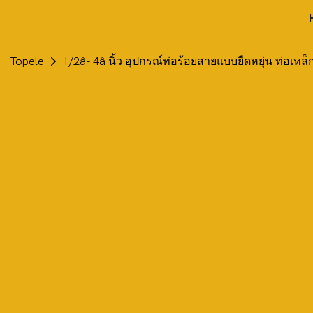
Topele
1/2â- 4â นิ้ว อุปกรณ์ท่อร้อยสายแบบยืดหยุ่น ท่อเหล็