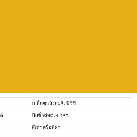
เหล็กชุบสังกะสี, พีวีซี
ด์:
บีบขั้วต่อตรง ฯลฯ
:
สีเทาหรือสีดำ