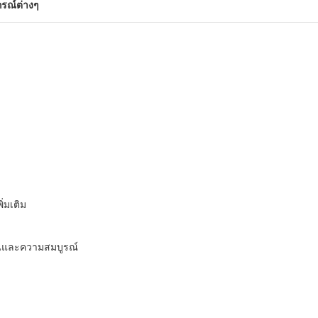
กรณ์ต่างๆ
ิ่มเติม
ุ่นและความสมบูรณ์