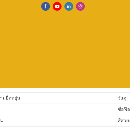
ามยืดหยุ่น
วัสดุ:
ชื่อฟิล
ุณ
สีสวย