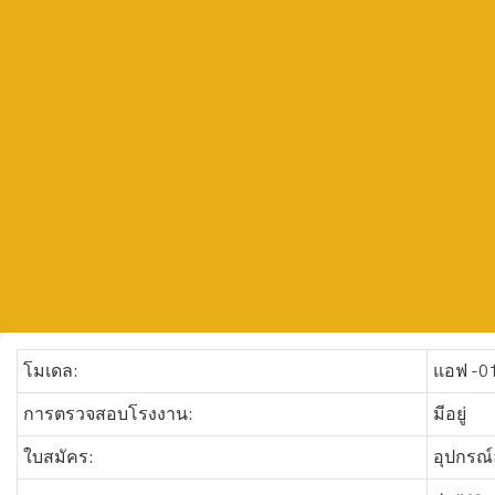
โมเดล:
แอฟ -0
การตรวจสอบโรงงาน:
มีอยู่
ใบสมัคร:
อุปกรณ์