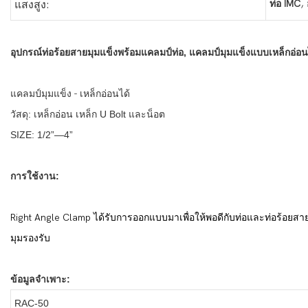
,
ท่อ IMC
แสงสูง:
อุปกรณ์ท่อร้อยสายมุมแข็งพร้อมแคลมป์ท่อ, แคลมป์มุมแข็งแบบเหล็กอ่อน
แคลมป์มุมแข็ง - เหล็กอ่อนได้
วัสดุ: เหล็กอ่อน เหล็ก U Bolt และน็อต
SIZE: 1/2”—4”
การใช้งาน:
Right Angle Clamp ได้รับการออกแบบมาเพื่อให้พอดีกับท่อและท่อร้อยสา
มุมรองรับ
ข้อมูลจำเพาะ:
RAC-50