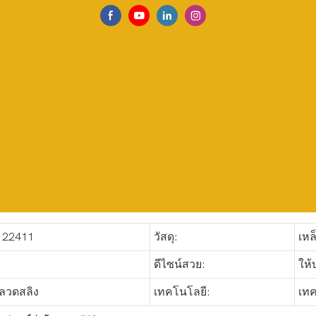
122411
วัสดุ:
เหล
ดีไซน์สวย:
ให้
ลวดสลิง
เทคโนโลยี:
เทค