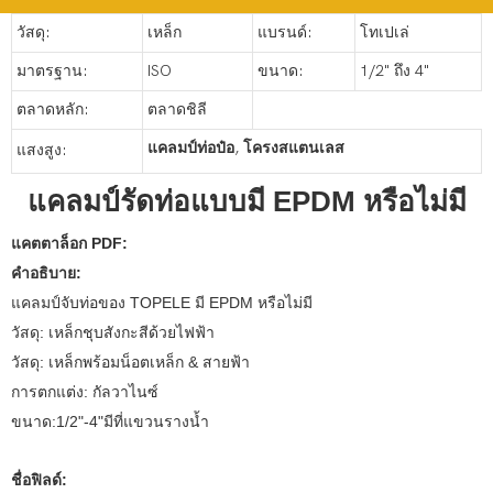
วัสดุ:
เหล็ก
แบรนด์:
โทเปเล่
มาตรฐาน:
ISO
ขนาด:
1/2" ถึง 4"
ตลาดหลัก:
ตลาดชิลี
แคลมป์ท่อป๋อ
,
โครงสแตนเลส
แสงสูง:
แคลมป์รัดท่อแบบมี EPDM หรือไม่มี
แคตตาล็อก PDF:
คำอธิบาย:
แคลมป์จับท่อของ TOPELE มี EPDM หรือไม่มี
วัสดุ: เหล็กชุบสังกะสีด้วยไฟฟ้า
วัสดุ: เหล็กพร้อมน็อตเหล็ก & สายฟ้า
การตกแต่ง: กัลวาไนซ์
ขนาด:1/2"-4"มีที่แขวนรางน้ำ
ชื่อฟิลด์: