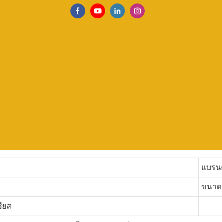
แบรนด
ขนาด
ียส