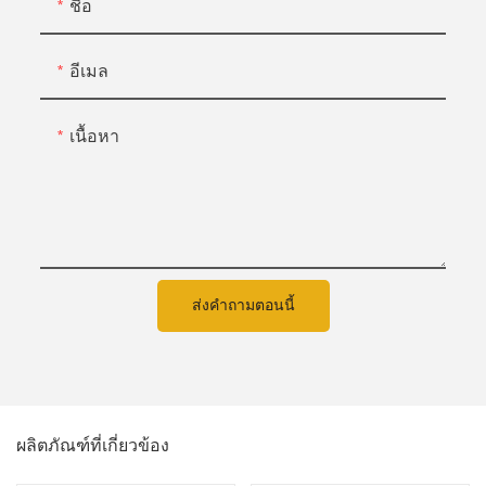
ชื่อ
อีเมล
เนื้อหา
ส่งคำถามตอนนี้
ผลิตภัณฑ์ที่เกี่ยวข้อง