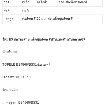
วัสดุ:
เหล็ก
เสร็จสิ้น:
สังกะสีอิเล็กทรอนิกส์
พอดี:
ท่อ GI
ท่อสังกะสี 20 มม
,
ท่อเหล็กชุบสังกะสี
แสงสูง:
ใหม่ BS ท่อร้อยสายเหล็กชุบสังกะสีปรับแต่งสำหรับตลาดชิลี
คำอธิบาย:
TOPELE BS4568/BS31ข้อต่อเหล็ก
เครื่องหมาย: TOPELE
วัสดุ: เหล็ก
มาตรฐาน: BS4568/BS31