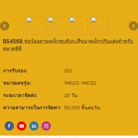
BS4568 ท่อร้อยสายเหล็กชุบสังกะสีขนาดเล็กปรับแต่งสำหรับ
ตลาดชิลี
การรับรอง:
ISO
หมายเลขรุ่น:
9402G-9403G
ระยะเวลาจัดส่ง:
20 วัน
ความสามารถในการจัดหา:
50,000 ชิ้นต่อวัน