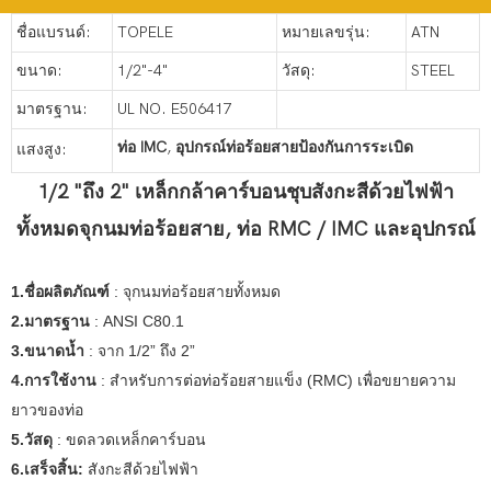
ชื่อแบรนด์:
TOPELE
หมายเลขรุ่น:
ATN
ขนาด:
1/2"-4"
วัสดุ:
STEEL
มาตรฐาน:
UL NO. E506417
ท่อ IMC
,
อุปกรณ์ท่อร้อยสายป้องกันการระเบิด
แสงสูง:
1/2 "ถึง 2" เหล็กกล้าคาร์บอนชุบสังกะสีด้วยไฟฟ้า
ทั้งหมดจุกนมท่อร้อยสาย, ท่อ RMC / IMC และอุปกรณ์
1.ชื่อผลิตภัณฑ์
: จุกนมท่อร้อยสายทั้งหมด
2.มาตรฐาน
: ANSI C80.1
3.ขนาดน้ำ
: จาก 1/2” ถึง 2”
4.การใช้งาน
: สำหรับการต่อท่อร้อยสายแข็ง (RMC) เพื่อขยายความ
ยาวของท่อ
5.วัสดุ
: ขดลวดเหล็กคาร์บอน
6.เสร็จสิ้น:
สังกะสีด้วยไฟฟ้า