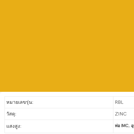
หมายเลขรุ่น:
RBL
วัสดุ:
ZINC
,
ท่อ IMC
อ
แสงสูง: