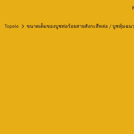
Topele
ขนาดเต็มของบูชท่อร้อยสายสังกะสีหล่อ / บูชหุ้มฉน