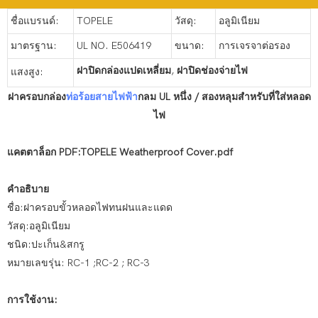
ชื่อแบรนด์:
TOPELE
วัสดุ:
อลูมิเนียม
มาตรฐาน:
UL NO. E506419
ขนาด:
การเจรจาต่อรอง
ฝาปิดกล่องแปดเหลี่ยม
,
ฝาปิดช่องจ่ายไฟ
แสงสูง:
ฝาครอบกล่อง
ท่อร้อยสายไฟฟ้า
กลม UL หนึ่ง / สองหลุมสำหรับที่ใส่หลอด
ไฟ
แคตตาล็อก PDF:TOPELE Weatherproof Cover.pdf
คำอธิบาย
ชื่อ:ฝาครอบขั้วหลอดไฟทนฝนและแดด
วัสดุ:อลูมิเนียม
ชนิด:ปะเก็น&สกรู
หมายเลขรุ่น: RC-1 ;RC-2 ; RC-3
การใช้งาน: