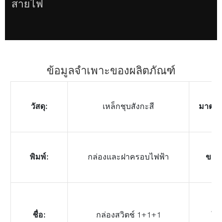
สายไฟ
ข้อมูลจำเพาะของผลิตภัณฑ์
วัสดุ:
เหล็กชุบสังกะสี
มาตรฐ
พิมพ์:
กล่องและฝาครอบไฟฟ้า
ขนา
ชื่อ:
กล่องสวิตช์ 1+1+1
ใช้