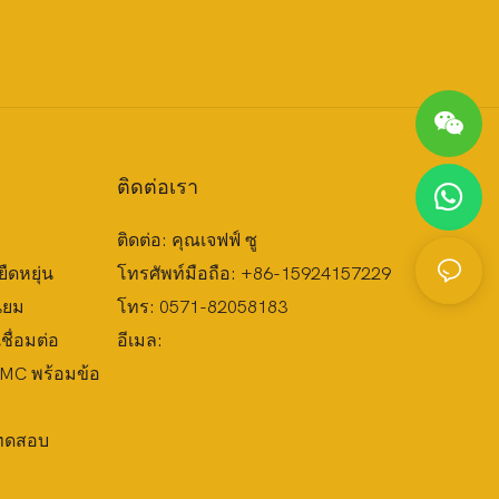
ติดต่อเรา
ติดต่อ: คุณเจฟฟ์ ซู
ืดหยุ่น
โทรศัพท์มือถือ: +86-15924157229
ียม
โทร: 0571-82058183
ื่อมต่อ
อีเมล:
MC พร้อมข้อ
งทดสอบ