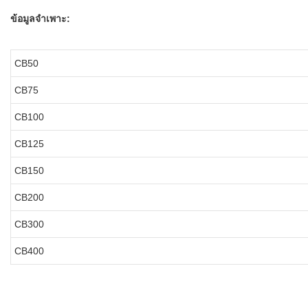
ข้อมูลจำเพาะ:
CB50
CB75
CB100
CB125
CB150
CB200
CB300
CB400