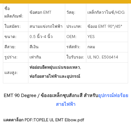
ชื่อ
ข้อศอก EMT
วัสดุ:
เหล็กกัลวาไนซ์/HDG
ผลิตภัณฑ์:
ใบสมัคร:
สนามแข่งรถไฟฟ้า
ประเภท:
ข้องอ EMT 90°/45°
ขนาด:
0.5 นิ้ว-4 นิ้ว
OEM:
YES
สีสวย:
สีเงิน
รหัสหัว:
กลม
รูปร่าง:
เท่ากัน
ใบรับรอง:
UL NO. E506414
ท่ออ่อนยืดหยุ่นแน่นของเหลว
,
แสงสูง:
ท่อร้อยสายไฟฟ้าและอุปกรณ์
EMT 90 Degree / ข้องอเหล็กชุบสังกะสี สำหรับ
อุปกรณ์ท่อร้อย
สายไฟฟ้า
แคตตาล็อก PDF:TOPELE UL EMT Elbow.pdf