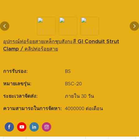
อุปกรณ์ท่อร้อยสายเหล็กชุบสังกะสี GI Conduit Strut
Clamp / คลิปท่อร้อยสาย
การรับรอง:
BS
หมายเลขรุ่น:
BSC-20
ระยะเวลาจัดส่ง:
ภายใน 30 วัน
ความสามารถในการจัดหา:
4000000 ต่อเดือน