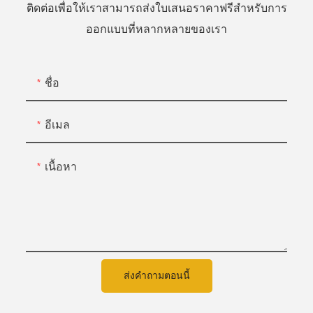
ติดต่อเพื่อให้เราสามารถส่งใบเสนอราคาฟรีสำหรับการ
ออกแบบที่หลากหลายของเรา
ชื่อ
อีเมล
เนื้อหา
ส่งคำถามตอนนี้