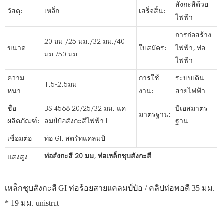
สังกะสีด้วย
วัสดุ:
เหล็ก
เสร็จสิ้น:
ไฟฟ้า
การก่อสร้าง
20 มม./25 มม./32 มม./40
ขนาด:
ใบสมัคร:
ไฟฟ้า, ท่อ
มม./50 มม
ไฟฟ้า
ความ
การใช้
ระบบเดิน
1.5-2.5มม
หนา:
งาน:
สายไฟฟ้า
ชื่อ
BS 4568 20/25/32 มม. แค
บีเอสมาตร
มาตรฐาน:
ผลิตภัณฑ์:
ลมป์ป๋อสังกะสีไฟฟ้า L
ฐาน
เชื่อมต่อ:
ท่อ GI, สตรัทแคลมป์
ท่อสังกะสี 20 มม
,
ท่อเหล็กชุบสังกะสี
แสงสูง:
เหล็กชุบสังกะสี GI ท่อร้อยสายแคลมป์ป๋อ / คลิปท่อพอดี 35 มม.
* 19 มม. unistrut