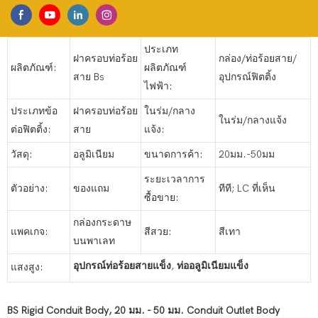
ประเภท
ฝาครอบท่อร้อย
กล่อง/ท่อร้อยสาย/
ผลิตภัณฑ์:
ผลิตภัณฑ์
สาย Bs
อุปกรณ์ฟิตติ้ง
ไฟฟ้า:
ประเภทข้อ
ฝาครอบท่อร้อย
ในร่ม/กลาง
ในร่ม/กลางแจ้ง
ต่อฟิตติ้ง:
สาย
แจ้ง:
วัสดุ:
อลูมิเนียม
ขนาดการค้า:
20มม.-50มม
ระยะเวลาการ
ตัวอย่าง:
ของแถม
ทีที; LC ที่เห็น
ซื้อขาย:
กล่องกระดาษ
แพคเกจ:
สีสวย:
สีเทา
บนพาเลท
อุปกรณ์ท่อร้อยสายแข็ง
,
ท่ออลูมิเนียมแข็ง
แสงสูง:
BS Rigid Conduit Body, 20 มม. - 50 มม. Conduit Outlet Body