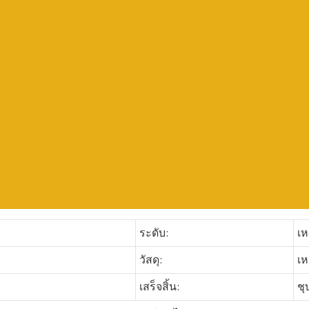
ระดับ:
เห
วัสดุ:
เห
เสร็จสิ้น:
ชุ