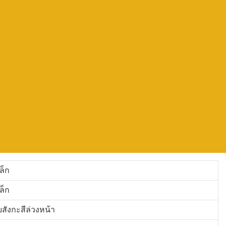
ล็ก
ล็ก
บสังกะสีล่วงหน้า