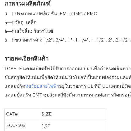
ภาพรวมผลิตภัณฑ์
â—† ประเภทแอปพลิเคชัน: EMT / IMC / RMC
â—† วัสดุ: เหล็ก
â—† เสร็จสิ้น: กัลวาไนซ์
â—† ขนาดการค้า: 1/2", 3/4", 1", 1-1/4", 1-1/2", 2", 2-1/2",
รายละเอียดสินค้า
TOPELE แคลมป์สตรัทได้รับการออกแบบมาเพื่อกำหนดเส้นทาง EM
ขันสกรูยึดให้แน่นเพื่อยึดให้แน่น หัวโบลท์เป็นแบบช่องรวมและห
แคลมป์รัด
ท่อร้อยสายไฟฟ้า
อยู่ในรายการ UL ที่มี UL แคลมป์ร
แคลมป์สตรัท EMT ชุบสังกะสีซึ่งมีความทนทานต่อการกัดกร่อ
CAT#
SIZE
ECC-50S
1/2''