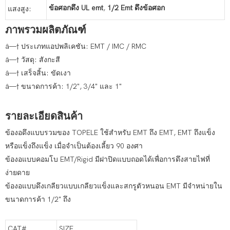
ข้อศอกดึง UL emt
,
1/2 Emt ดึงข้อศอก
แสงสูง:
ภาพรวมผลิตภัณฑ์
â—† ประเภทแอปพลิเคชัน: EMT / IMC / RMC
â—† วัสดุ: สังกะสี
â—† เสร็จสิ้น: ขัดเงา
â—† ขนาดการค้า: 1/2", 3/4" และ 1"
รายละเอียดสินค้า
ข้องอดึงแบบรวมของ TOPELE ใช้สำหรับ EMT ถึง EMT, EMT ถึงแข็ง
หรือแข็งถึงแข็ง เมื่อจำเป็นต้องเลี้ยว 90 องศา
ข้องอแบบคอมโบ EMT/Rigid มีฝาปิดแบบถอดได้เพื่อการดึงสายไฟที่
ง่ายดาย
ข้องอแบบดึงเกลียวแบบเกลียวแข็งและสกรูตัวหนอน EMT มีจำหน่ายใน
ขนาดการค้า 1/2" ถึง
CAT#
SIZE