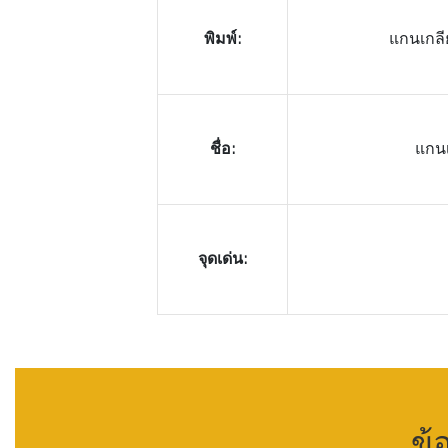
พิมพ์:
แกนเกลี
ชื่อ:
แกนเ
จุดเด่น:
ข้