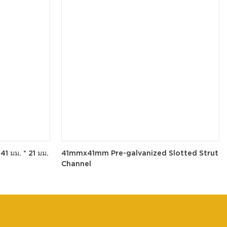
41 มม. * 21 มม.
41mmx41mm Pre-galvanized Slotted Strut
Channel